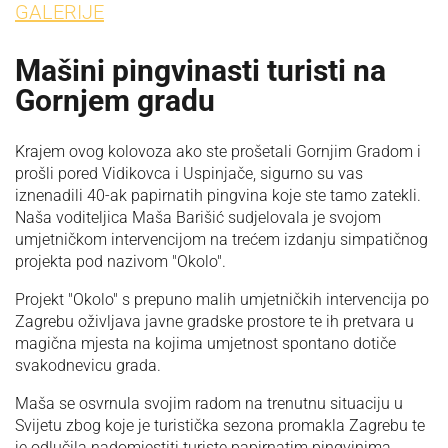
GALERIJE
Mašini pingvinasti turisti na
Gornjem gradu
Krajem ovog kolovoza ako ste prošetali Gornjim Gradom i
prošli pored Vidikovca i Uspinjače, sigurno su vas
iznenadili 40-ak papirnatih pingvina koje ste tamo zatekli.
Naša voditeljica Maša Barišić sudjelovala je svojom
umjetničkom intervencijom na trećem izdanju simpatičnog
projekta pod nazivom "Okolo".
Projekt "Okolo" s prepuno malih umjetničkih intervencija po
Zagrebu oživljava javne gradske prostore te ih pretvara u
magična mjesta na kojima umjetnost spontano dotiče
svakodnevicu grada.
Maša se osvrnula svojim radom na trenutnu situaciju u
Svijetu zbog koje je turistička sezona promakla Zagrebu te
je odlučila nadomjestiti turiste papirnatim pingvinima.